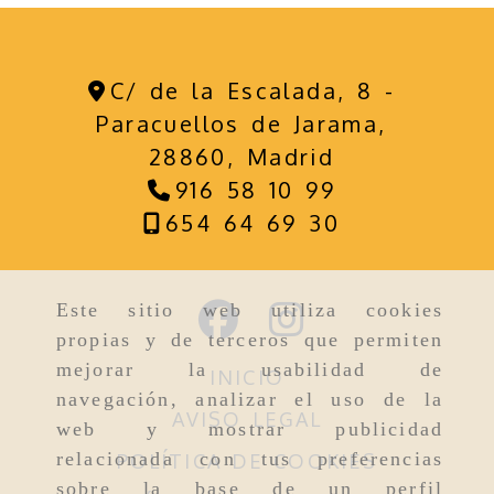
C/ de la Escalada, 8 -
Paracuellos de Jarama,
28860,
Madrid
916 58 10 99
654 64 69 30
Este sitio web utiliza cookies
propias y de terceros que permiten
mejorar la usabilidad de
INICIO
navegación, analizar el uso de la
AVISO LEGAL
web y mostrar publicidad
relacionada con tus preferencias
POLÍTICA DE COOKIES
sobre la base de un perfil