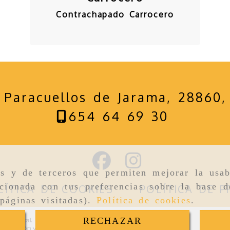
Contrachapado Carrocero
-
Paracuellos de Jarama,
28860
654 64 69 30
as y de terceros que permiten mejorar la usab
cionada con tus preferencias sobre la base d
LÍTICA DE COOKIES
POLÍTICA DE P
páginas visitadas).
Política de cookies
.
RECHAZAR