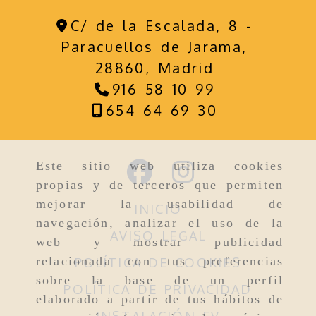
C/ de la Escalada, 8 -
Paracuellos de Jarama,
28860,
Madrid
916 58 10 99
654 64 69 30
Este sitio web utiliza cookies
propias y de terceros que permiten
mejorar la usabilidad de
INICIO
navegación, analizar el uso de la
AVISO LEGAL
web y mostrar publicidad
relacionada con tus preferencias
POLÍTICA DE COOKIES
sobre la base de un perfil
POLÍTICA DE PRIVACIDAD
elaborado a partir de tus hábitos de