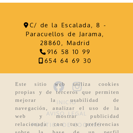
C/ de la Escalada, 8 -
Paracuellos de Jarama,
28860,
Madrid
916 58 10 99
654 64 69 30
Este sitio web utiliza cookies
propias y de terceros que permiten
mejorar la usabilidad de
INICIO
navegación, analizar el uso de la
AVISO LEGAL
web y mostrar publicidad
relacionada con tus preferencias
POLÍTICA DE COOKIES
sobre la base de un perfil